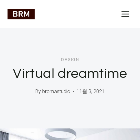
Skip
to
content
DESIGN
Virtual dreamtime
By
bromastudio
11월 3, 2021