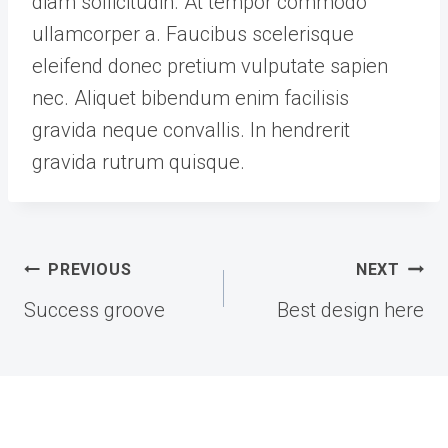
diam sollicitudin. At tempor commodo
ullamcorper a. Faucibus scelerisque
eleifend donec pretium vulputate sapien
nec. Aliquet bibendum enim facilisis
gravida neque convallis. In hendrerit
gravida rutrum quisque.
글
PREVIOUS
NEXT
탐
Success groove
Best design here
색