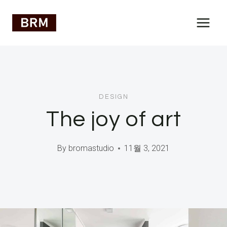
Skip
to
content
DESIGN
The joy of art
By
bromastudio
11월 3, 2021