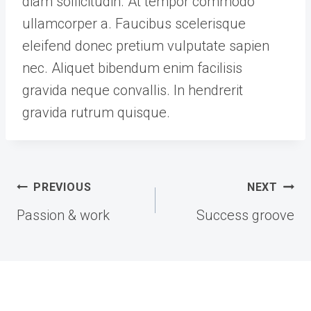
diam sollicitudin. At tempor commodo
ullamcorper a. Faucibus scelerisque
eleifend donec pretium vulputate sapien
nec. Aliquet bibendum enim facilisis
gravida neque convallis. In hendrerit
gravida rutrum quisque.
글
PREVIOUS
NEXT
탐
Passion & work
Success groove
색